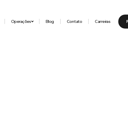
Operações
Blog
Contato
Carreiras
hor conteúdo sobre
placas de premiação, 
stones de acrílico, caixas rígidas de alto
aterial gráfico
com quem entende do ass