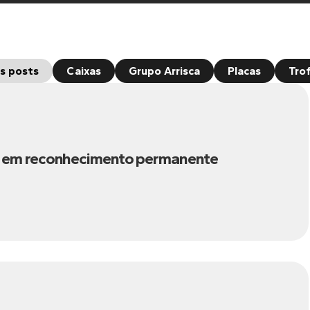
s posts
Caixas
Grupo Arrisca
Placas
Tro
o em reconhecimento permanente