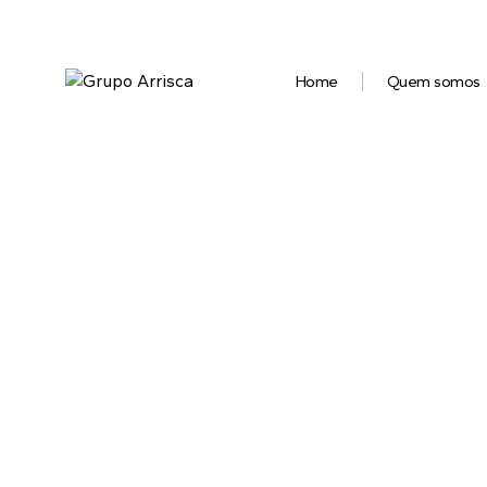
Home
Quem somos
O mel
e tomb
e m