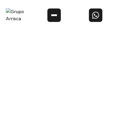
O melhor conteúdo sobre
placas de
premiação, troféus
e tombstones de acrílico, caixas rígidas
de alto padrão
e material gráfico
com quem entende do
assunto