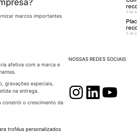
empresa?
rec
5 de 
ernizar marcos importantes
Plac
rec
4 de 
NOSSAS REDES SOCIAIS
ia afetiva com a marca e
hantes.
o, gravações especiais,
etida na entrega.
m constrói o crescimento da
ra troféus personalizados