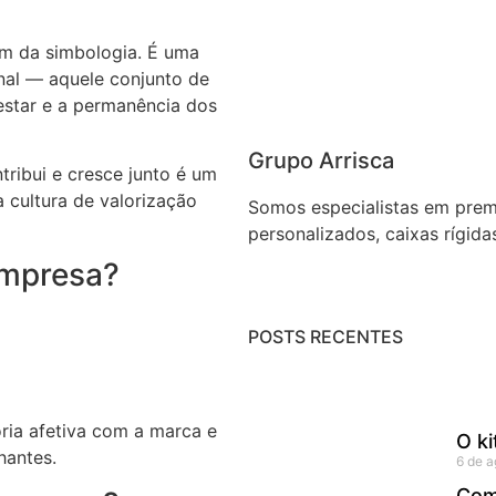
ém da simbologia. É uma
nal — aquele conjunto de
estar e a permanência dos
Grupo Arrisca
tribui e cresce junto é um
 cultura de valorização
Somos especialistas em premia
personalizados, caixas rígida
empresa?
POSTS RECENTES
ia afetiva com a marca e
O ki
hantes.
6 de 
Com