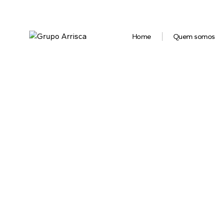
Home
Quem somos
O mel
e tomb
e m