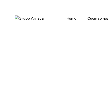
Home
Quem somos
O mel
e tomb
e m