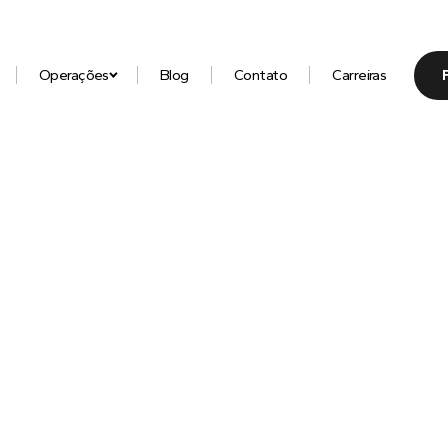
Operações
Blog
Contato
Carreiras
hor conteúdo sobre
placas de premiação, 
stones de acrílico, caixas rígidas de alto
aterial gráfico
com quem entende do ass