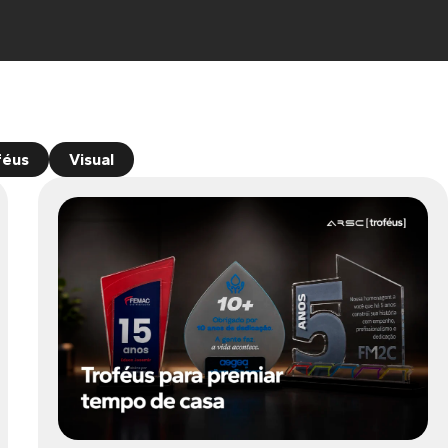
féus
Visual