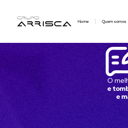
Home
Quem somos
O mel
e tomb
e m