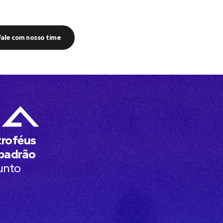
Fale com nosso time
troféus
 padrão
unto