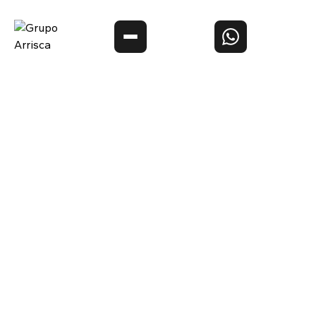
O melhor conteúdo sobre
placas de
premiação, troféus
e tombstones de acrílico, caixas rígidas
de alto padrão
e material gráfico
com quem entende do
assunto