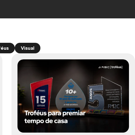
féus
Visual