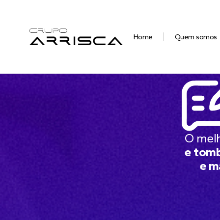
Home
Quem somos
O mel
e tomb
e m