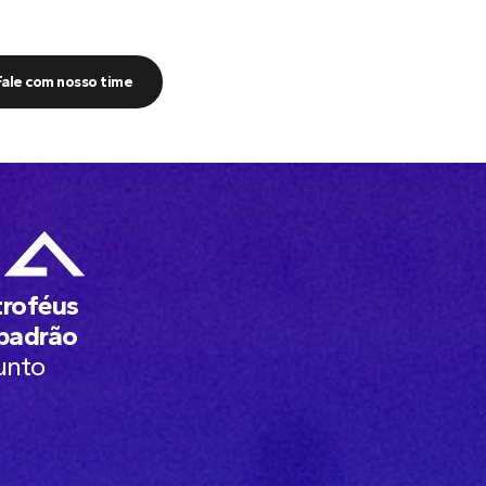
Fale com nosso time
troféus
 padrão
unto