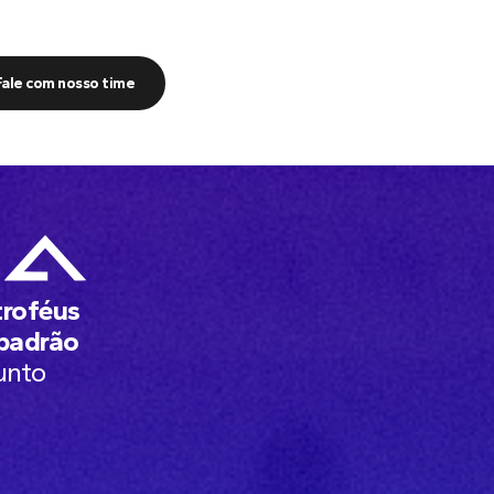
Fale com nosso time
troféus
 padrão
unto