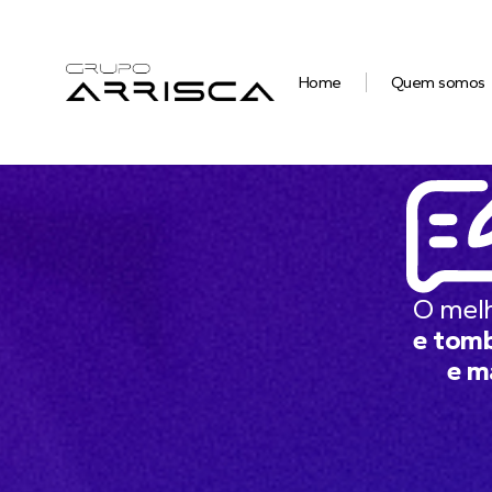
Home
Quem somos
O mel
e tomb
e m