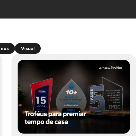
féus
Visual