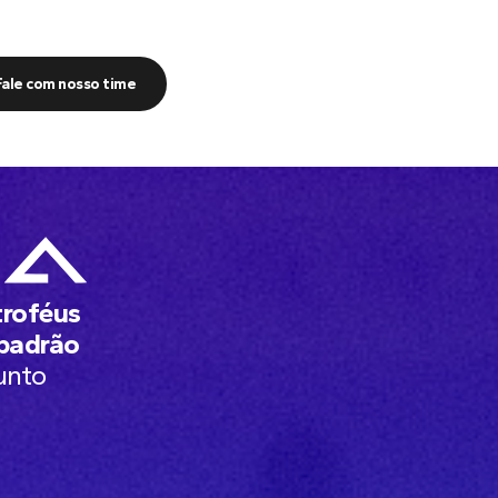
Fale com nosso time
troféus
 padrão
unto