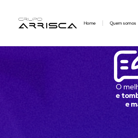
Home
Quem somos
O mel
e tomb
e m