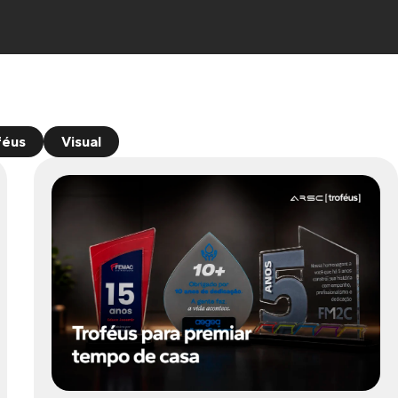
féus
Visual