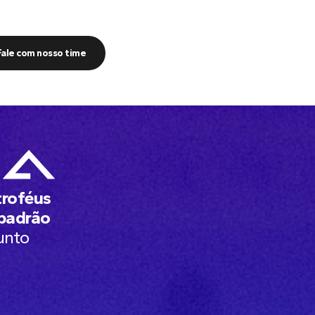
Fale com nosso time
troféus
 padrão
unto