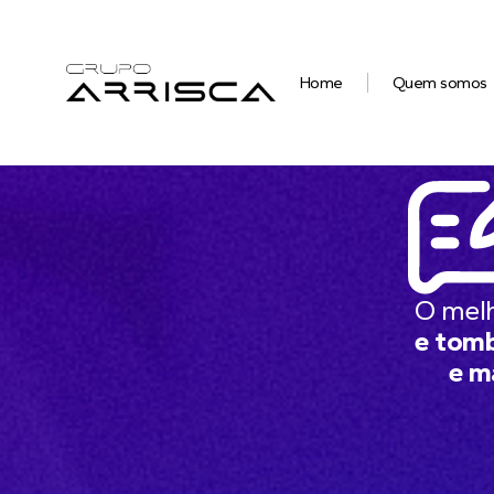
Home
Quem somos
O mel
e tomb
e m