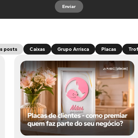
Enviar
s posts
Caixas
Grupo Arrisca
Placas
Tro