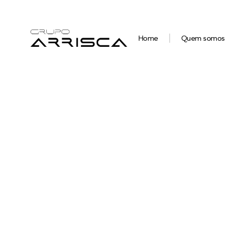
Home
Quem somos
O mel
e tomb
e m