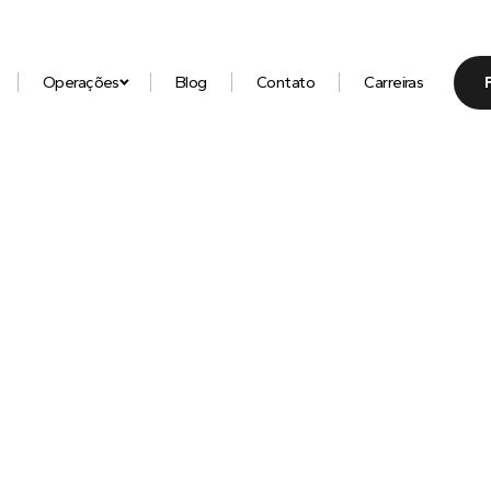
Operações
Blog
Contato
Carreiras
hor conteúdo sobre
placas de premiação, 
stones de acrílico, caixas rígidas de alto
aterial gráfico
com quem entende do ass