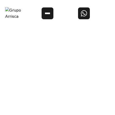
O melhor conteúdo sobre
placas de
premiação, troféus
e tombstones de acrílico, caixas rígidas
de alto padrão
e material gráfico
com quem entende do
assunto