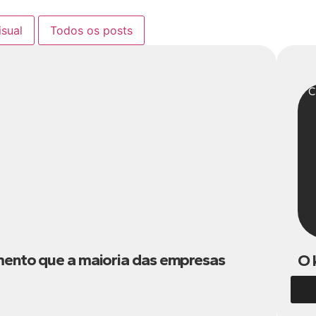
isual
Todos os posts
C
mento que a maioria das empresas
O 