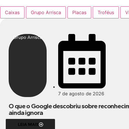
Caixas
Grupo Arrisca
Placas
Troféus
V
Grupo Arrisca
7 de agosto de 2026
O que o Google descobriu sobre reconheci
ainda ignora
LEIA MAIS